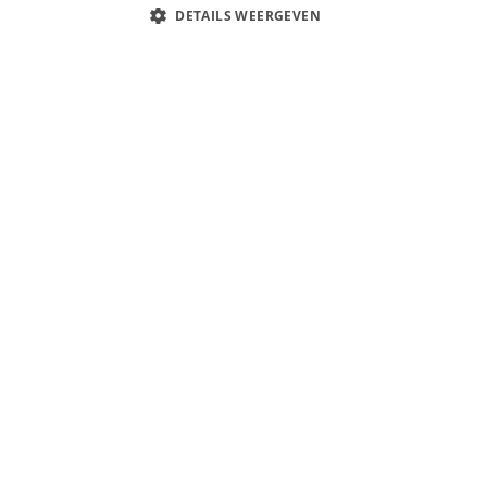
DETAILS WEERGEVEN
Contact Opnemen
+39 0547 86213
+39 0547 404015
info@villaggiorose.com
Via Adriatica 29 - Gatteo a Mare 47043 (FC)