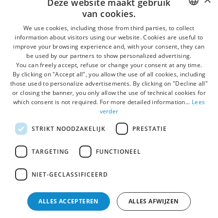
Deze website maakt gebruik
van cookies.
ITALIAN
We use cookies, including those from third parties, to collect
information about visitors using our website. Cookies are useful to
Gebruik de schuif om de kaart te vergroten en verplaats deze
improve your browsing experience and, with your consent, they can
ENGLISH
met de muis
Open
be used by our partners to show personalized advertising.
You can freely accept, refuse or change your consent at any time.
GERMAN
By clicking on "Accept all", you allow the use of all cookies, including
ACQUA DI BALNEAZIONE CLASSIFICATA ECCELLENTE
those used to personalize advertisements. By clicking on "Decline all"
DUTCH
or closing the banner, you only allow the use of technical cookies for
which consent is not required. For more detailed information...
Lees
FRENCH
verder
POLISH
STRIKT NOODZAKELIJK
PRESTATIE
TARGETING
FUNCTIONEEL
Newsletter
NIET-GECLASSIFICEERD
Blijf op de hoogte van onze last minute aanbiedingen,
nieuws over onze faciliteiten en initiatieven speciaal
ALLES ACCEPTEREN
ALLES AFWIJZEN
gemaakt om uw vakantie onvergetelijk te maken!